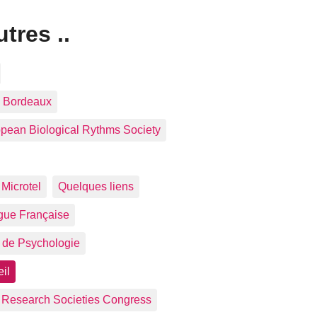
tres ..
e Bordeaux
pean Biological Rythms Society
Microtel
Quelques liens
gue Française
 de Psychologie
il
p Research Societies Congress