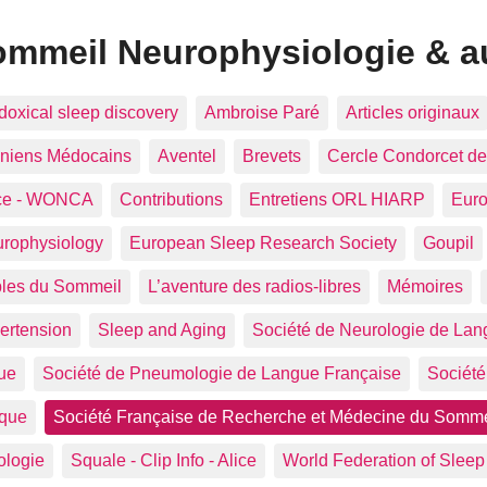
ommeil Neurophysiologie & au
adoxical sleep discovery
Ambroise Paré
Articles originaux
oniens Médocains
Aventel
Brevets
Cercle Condorcet d
nce - WONCA
Contributions
Entretiens ORL HIARP
Euro
urophysiology
European Sleep Research Society
Goupil
bles du Sommeil
L’aventure des radios-libres
Mémoires
ertension
Sleep and Aging
Société de Neurologie de Lan
que
Société de Pneumologie de Langue Française
Société
ique
Société Française de Recherche et Médecine du Somme
ologie
Squale - Clip Info - Alice
World Federation of Slee